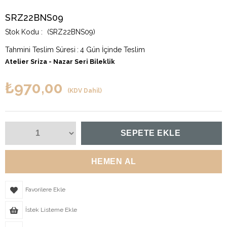
SRZ22BNS09
(SRZ22BNS09)
Tahmini Teslim Süresi
:
4 Gün İçinde Teslim
Atelier Sriza - Nazar Seri Bileklik
₺970,00
(KDV Dahil)
Favorilere Ekle
İstek Listeme Ekle