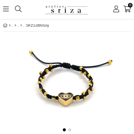
0
SRZ22BNS09