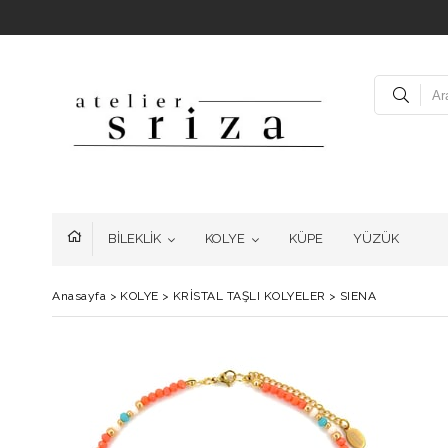
BİLEKLİK
KOLYE
KÜPE
YÜZÜK
Anasayfa
>
KOLYE
>
KRİSTAL TAŞLI KOLYELER
>
SIENA