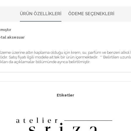
ÜRÜN ÖZELLIKLERI
ÖDEME SEÇENEKLERI
mıştır
etal aksesuar
lzeme üzerine altın kaplama olduğu için krem, su, parfüm ve benzeri alkol ba
. Satış fiyatı ilgili modele ait tek bir ürün içermektedir. ** Belirtilen uzunl
ları da açıklamalar bölümünde ayrıca belirtilmiştir.
Etiketler