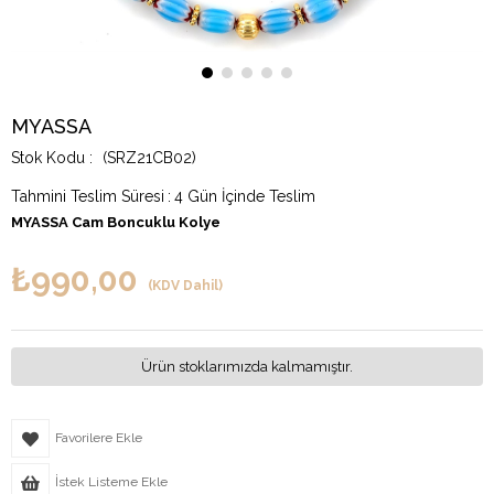
MYASSA
(SRZ21CB02)
Tahmini Teslim Süresi
:
4 Gün İçinde Teslim
MYASSA Cam Boncuklu Kolye
₺990,00
(KDV Dahil)
Ürün stoklarımızda kalmamıştır.
Favorilere Ekle
İstek Listeme Ekle