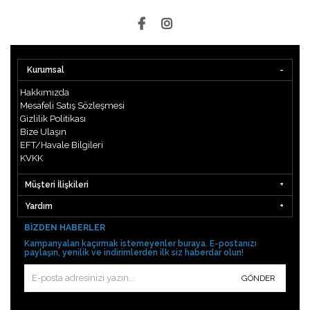
Kurumsal
Hakkımızda
Mesafeli Satış Sözleşmesi
Gizlilik Politikası
Bize Ulaşın
EFT/Havale Bilgileri
KVKK
Müşteri İlişkileri
Yardım
BIZDEN HABERLER
Kampanyaları kaçırmak istemeyenler buraya. E-postanızı
paylaşın, yenilik ve indirimlerden ilk siz haberdar olun!
GÖNDER