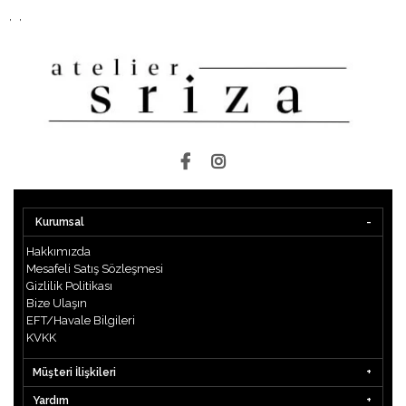
,
,
Kurumsal
Hakkımızda
Mesafeli Satış Sözleşmesi
Gizlilik Politikası
Bize Ulaşın
EFT/Havale Bilgileri
KVKK
Müşteri İlişkileri
Yardım