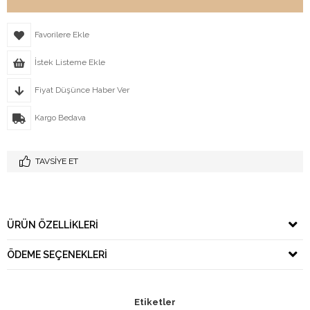
Favorilere Ekle
İstek Listeme Ekle
Fiyat Düşünce Haber Ver
Kargo Bedava
TAVSIYE ET
ÜRÜN ÖZELLIKLERI
ÖDEME SEÇENEKLERI
Etiketler