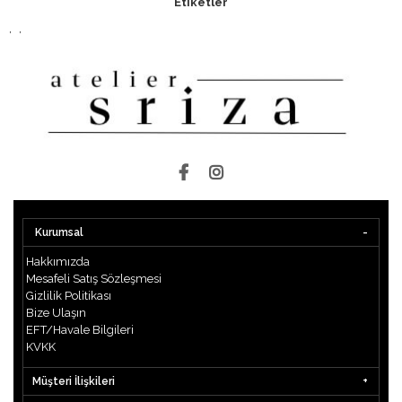
Etiketler
,
,
Kurumsal
Hakkımızda
Mesafeli Satış Sözleşmesi
Gizlilik Politikası
Bize Ulaşın
EFT/Havale Bilgileri
KVKK
Müşteri İlişkileri