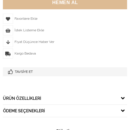
Favorilere Ekle
İstek Listeme Ekle
Fiyat Düşünce Haber Ver
Kargo Bedava
TAVSIYE ET
ÜRÜN ÖZELLIKLERI
ÖDEME SEÇENEKLERI