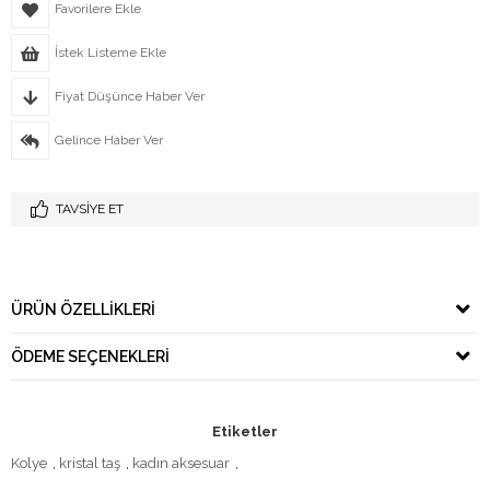
Favorilere Ekle
İstek Listeme Ekle
Fiyat Düşünce Haber Ver
Gelince Haber Ver
TAVSIYE ET
ÜRÜN ÖZELLIKLERI
ÖDEME SEÇENEKLERI
Etiketler
Kolye
,
kristal taş
,
kadın aksesuar
,